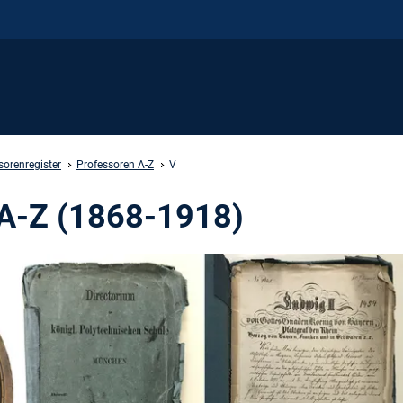
sorenregister
Professoren A-Z
V
 A-Z (1868-1918)