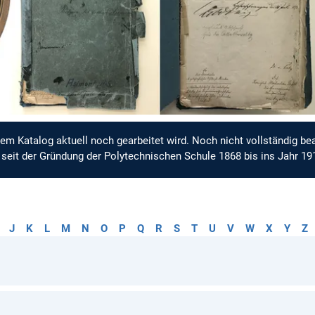
dem Katalog aktuell noch gearbeitet wird. Noch nicht vollständig bea
 seit der Gründung der Polytechnischen Schule 1868 bis ins Jahr 19
J
K
L
M
N
O
P
Q
R
S
T
U
V
W
X
Y
Z