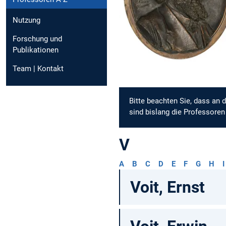
Nutzung
Forschung und
Publikationen
Team | Kontakt
Bitte beachten Sie, dass an 
sind bislang die Professoren
V
A
B
C
D
E
F
G
H
I
Voit, Ernst