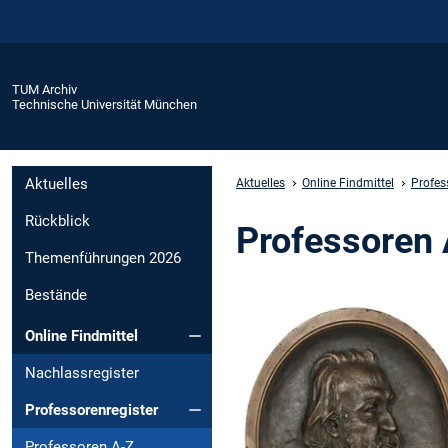
TUM Archiv
Technische Universität München
Aktuelles
Aktuelles
Online Findmittel
Profes
Rückblick
Professoren
Themenführungen 2026
Bestände
Online Findmittel
Nachlassregister
Professorenregister
Professoren A-Z