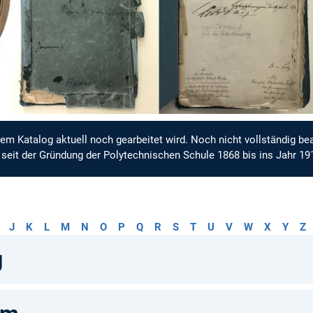
dem Katalog aktuell noch gearbeitet wird. Noch nicht vollständig bea
 seit der Gründung der Polytechnischen Schule 1868 bis ins Jahr 19
J
K
L
M
N
O
P
Q
R
S
T
U
V
W
X
Y
Z
g