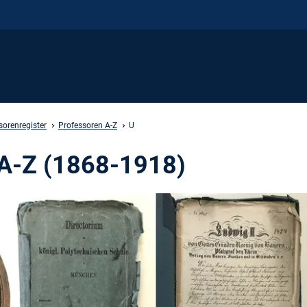
sorenregister
Professoren A-Z
U
 A-Z (1868-1918)