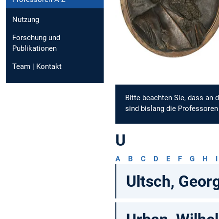
Nutzung
Forschung und
Publikationen
Team | Kontakt
Bitte beachten Sie, dass an 
sind bislang die Professoren
U
A
B
C
D
E
F
G
H
I
Ultsch, Geor