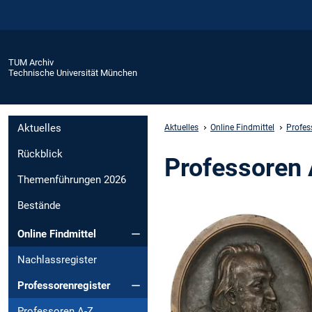
TUM Archiv
Technische Universität München
Aktuelles
Aktuelles
Online Findmittel
Profes
Rückblick
Professoren
Themenführungen 2026
Bestände
Online Findmittel
Nachlassregister
Professorenregister
Professoren A-Z