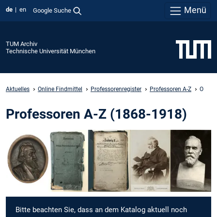
Menü
de
en
Google Suche
TUM Archiv
Technische Universität München
Aktuelles
Online Findmittel
Professorenregister
Professoren A-Z
O
Professoren A-Z (1868-1918)
Bitte beachten Sie, dass an dem Katalog aktuell noch