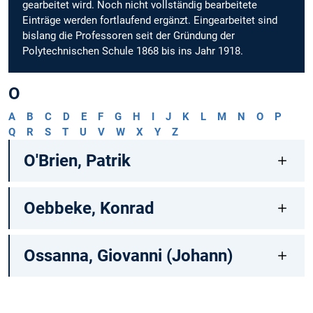
gearbeitet wird. Noch nicht vollständig bearbeitete
Einträge werden fortlaufend ergänzt. Eingearbeitet sind
bislang die Professoren seit der Gründung der
Polytechnischen Schule 1868 bis ins Jahr 1918.
O
A
B
C
D
E
F
G
H
I
J
K
L
M
N
O
P
Q
R
S
T
U
V
W
X
Y
Z
O'Brien, Patrik
Oebbeke, Konrad
Ossanna, Giovanni (Johann)