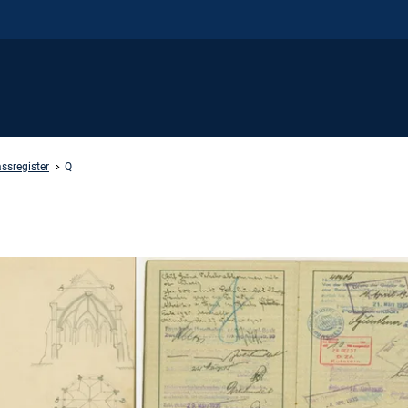
ssregister
Q