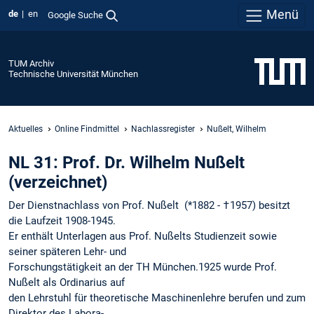
Menü
de
en
Google Suche
TUM Archiv
Technische Universität München
Aktuelles
Online Findmittel
Nachlassregister
Nußelt, Wilhelm
NL 31: Prof. Dr. Wilhelm Nußelt
(verzeichnet)
Der Dienstnachlass von Prof. Nußelt (*1882 - †1957) besitzt
die Laufzeit 1908-1945.
Er enthält Unterlagen aus Prof. Nußelts Studienzeit sowie
seiner späteren Lehr- und
Forschungstätigkeit an der TH München.1925 wurde Prof.
Nußelt als Ordinarius auf
den Lehrstuhl für theoretische Maschinenlehre berufen und zum
Direktor des Labora-