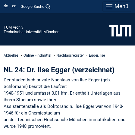
Menü
de
en
Google Suche
TUM Archiv
Technische Universität München
Aktuelles
Online Findmittel
Nachlassregister
Egger, Ilse
NL 24: Dr. Ilse Egger (verzeichnet)
Der studentisch private Nachlass von Ilse Egger (geb.
Schlömann) besitzt die Laufzeit
1940-1951 und umfasst 0,01 lfm. Er enthält Unterlagen aus
ihrem Studium sowie ihrer
Assistentenstelle als Doktorandin. Ilse Egger war von 1940-
1946 für ein Chemiestudium
an der Technischen Hochschule München immatrikuliert und
wurde 1948 promoviert.